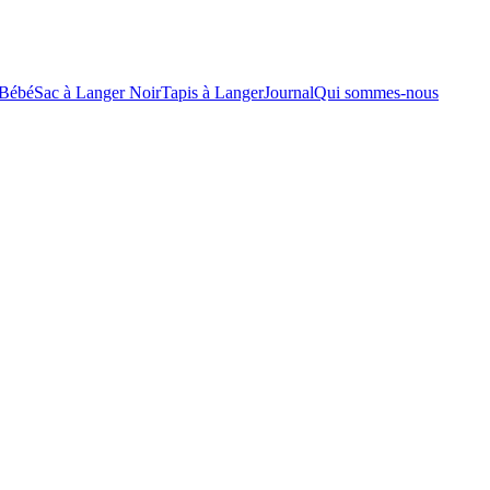
 Bébé
Sac à Langer Noir
Tapis à Langer
Journal
Qui sommes-nous