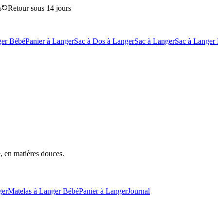
s
Retour sous 14 jours
ger Bébé
Panier à Langer
Sac à Dos à Langer
Sac à Langer
Sac à Langer
e, en matières douces.
ger
Matelas à Langer Bébé
Panier à Langer
Journal