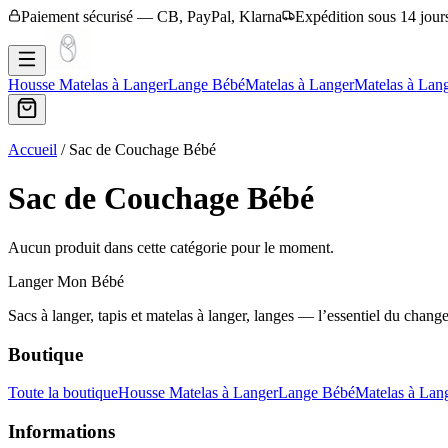
Paiement sécurisé — CB, PayPal, Klarna
Expédition sous 14 jour
Housse Matelas à Langer
Lange Bébé
Matelas à Langer
Matelas à Lan
Accueil
/
Sac de Couchage Bébé
Sac de Couchage Bébé
Aucun produit dans cette catégorie pour le moment.
Langer Mon Bébé
Sacs à langer, tapis et matelas à langer, langes — l’essentiel du chang
Boutique
Toute la boutique
Housse Matelas à Langer
Lange Bébé
Matelas à Lan
Informations