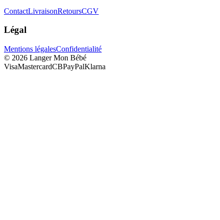
Contact
Livraison
Retours
CGV
Légal
Mentions légales
Confidentialité
©
2026
Langer Mon Bébé
Visa
Mastercard
CB
PayPal
Klarna