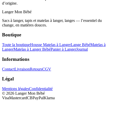
d’origine.
Langer Mon Bébé
Sacs à langer, tapis et matelas à langer, langes — l’essentiel du
change, en matières douces.
Boutique
Toute la boutique
Housse Matelas à Langer
Lange Bébé
Matelas à
Langer
Matelas à Langer Bébé
Panier à Langer
Journal
Informations
Contact
Livraison
Retours
CGV
Légal
Mentions légales
Confidentialité
©
2026
Langer Mon Bébé
Visa
Mastercard
CB
PayPal
Klarna