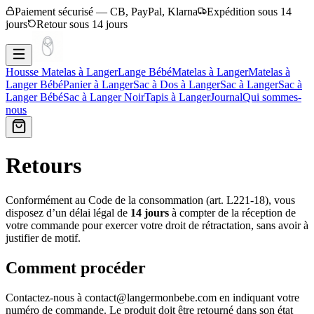
Paiement sécurisé — CB, PayPal, Klarna
Expédition sous 14
jours
Retour sous 14 jours
Housse Matelas à Langer
Lange Bébé
Matelas à Langer
Matelas à
Langer Bébé
Panier à Langer
Sac à Dos à Langer
Sac à Langer
Sac à
Langer Bébé
Sac à Langer Noir
Tapis à Langer
Journal
Qui sommes-
nous
Retours
Conformément au Code de la consommation (art. L221-18), vous
disposez d’un délai légal de
14
jours
à compter de la réception de
votre commande pour exercer votre droit de rétractation, sans avoir à
justifier de motif.
Comment procéder
Contactez-nous à
contact@langermonbebe.com
en indiquant votre
numéro de commande. Le produit doit être retourné dans son état